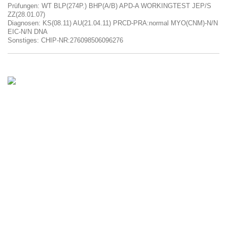
Prüfungen: WT BLP(274P.) BHP(A/B) APD-A WORKINGTEST JEP/S
ZZ(28.01.07)
Diagnosen: KS(08.11) AU(21.04.11) PRCD-PRA:normal MYO(CNM)-N/N
EIC-N/N DNA
Sonstiges: CHIP-NR:276098506096276