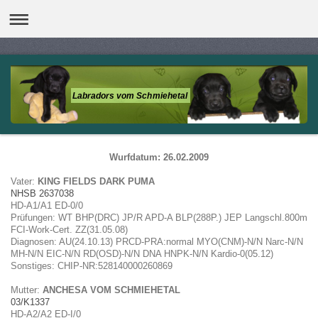
Labradors vom Schmiehetal
Wurfdatum: 26.02.2009
Vater:
KING FIELDS DARK PUMA
NHSB 2637038
HD-A1/A1 ED-0/0
Prüfungen: WT BHP(DRC) JP/R APD-A BLP(288P.) JEP Langschl.800m
FCI-Work-Cert. ZZ(31.05.08)
Diagnosen: AU(24.10.13) PRCD-PRA:normal MYO(CNM)-N/N Narc-N/N
MH-N/N EIC-N/N RD(OSD)-N/N DNA HNPK-N/N Kardio-0(05.12)
Sonstiges: CHIP-NR:528140000260869
Mutter:
ANCHESA VOM SCHMIEHETAL
03/K1337
HD-A2/A2 ED-I/0