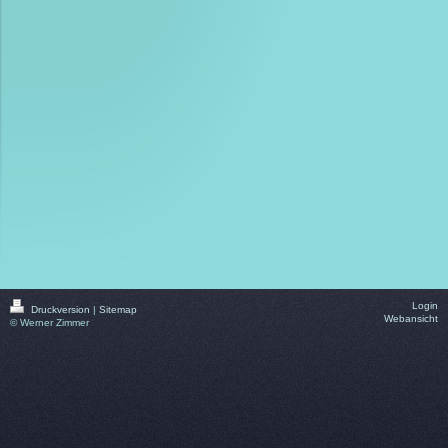
Login
Druckversion
|
Sitemap
Webansicht
© Werner Zimmer