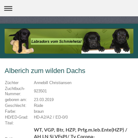
Labradors vom Schmiehetal
Alberich zum wilden Dachs
Züchter
Annebill Christiansen
Zuchtbuch-
923501
Nummer:
geboren am:
23.03.2019
Geschlecht:
Rüde
Farbe:
braun
HD/ED-Grad:
HD-A2/A2 / ED-0/0
Titel:
WT, VGP, Btr, HZP, Prfg.m.leb.Ente(HZP) /
AH LN Si VFsPI/ Tv Corona-