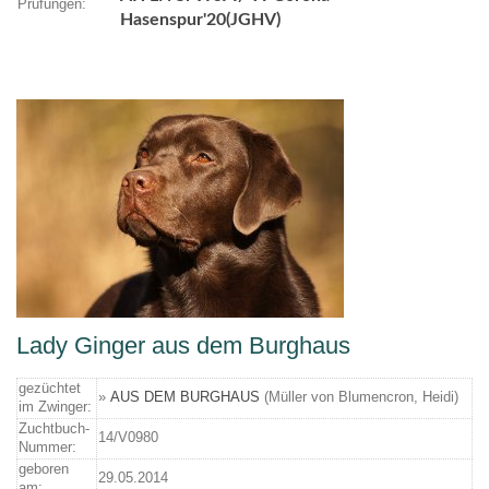
Prüfungen:
Hasenspur'20(JGHV
)
Lady Ginger aus dem Burghaus
gezüchtet
»
AUS DEM BURGHAUS
(Müller von Blumencron, Heidi)
im Zwinger:
Zuchtbuch-
14/V0980
Nummer:
geboren
29.05.2014
am: