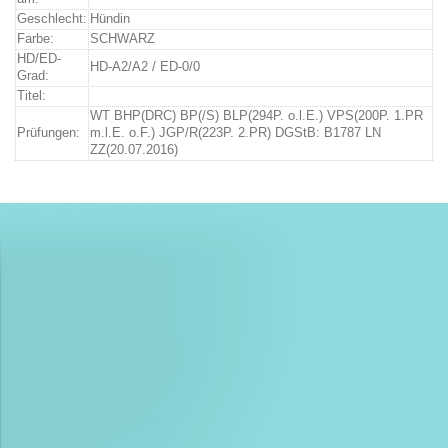
Geschlecht:
Hündin
Farbe:
SCHWARZ
HD/ED-
HD-A2/A2 / ED-0/0
Grad:
Titel:
WT BHP(DRC) BP(/S) BLP(294P. o.l.E.) VPS(200P. 1.PR
Prüfungen:
m.l.E. o.F.) JGP/R(223P. 2.PR) DGStB: B1787 LN
ZZ(20.07.2016)